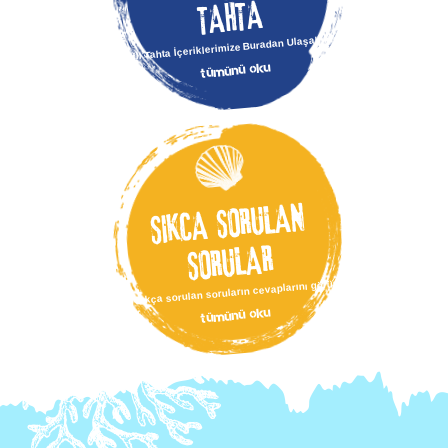
TAHTA
Akıllı Tahta İçeriklerimize Buradan Ulaşabilirsiniz.
tümünü oku
SIKÇA SORULAN
SORULAR
Sıkça sorulan soruların cevaplarını görün.
tümünü oku